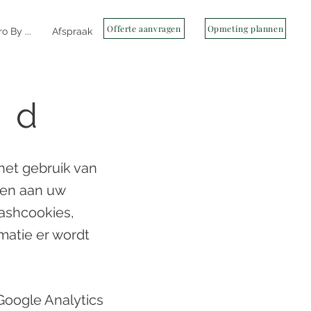
Offerte aanvragen
Opmeting plannen
o By ...
Afspraak
id
 het gebruik van
aken aan uw
lashcookies,
matie er wordt
Google Analytics